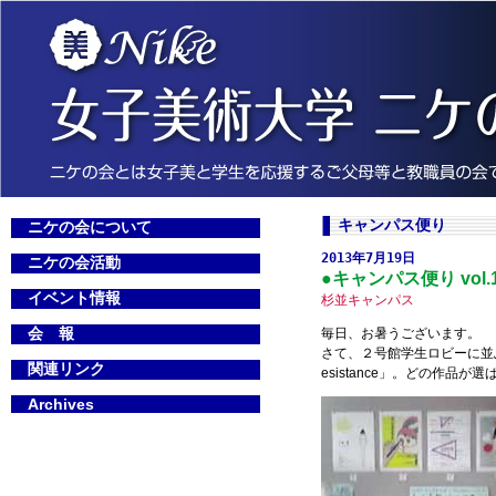
キャンパス便り
ニケの会について
2013年7月19日
ニケの会活動
●キャンパス便り vol.
イベント情報
杉並キャンパス
会 報
毎日、お暑うございます。
さて、２号館学生ロビーに並ぶ
関連リンク
esistance」。どの作品が
Archives