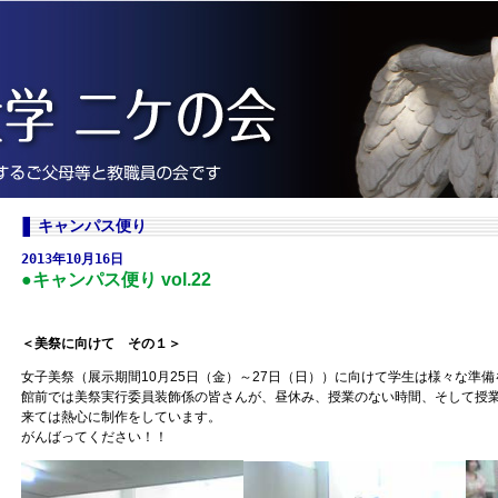
キャンパス便り
2013年10月16日
●キャンパス便り vol.22
＜美祭に向けて その１＞
女子美祭（展示期間10月25日（金）～27日（日））に向けて学生は様々な準備
館前では美祭実行委員装飾係の皆さんが、昼休み、授業のない時間、そして授
来ては熱心に制作をしています。
がんばってください！！