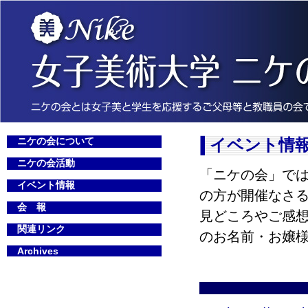
ニケの会について
イベント情
ニケの会活動
「ニケの会」では
イベント情報
の方が開催なさ
会 報
見どころやご感想などを
関連リンク
のお名前・お嬢
Archives