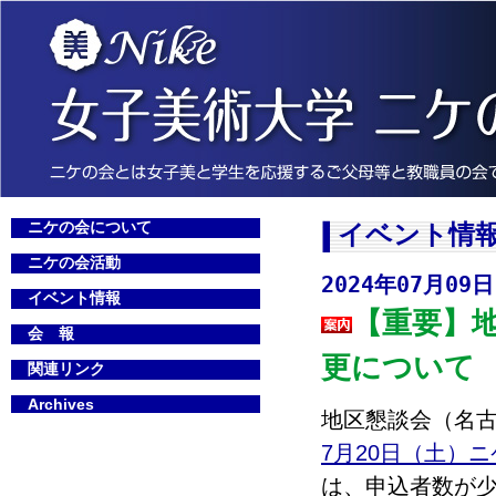
ニケの会について
イベント情
ニケの会活動
2024年07月09日
イベント情報
【重要】
会 報
更について
関連リンク
Archives
地区懇談会（名
7月20日（土）
は、申込者数が