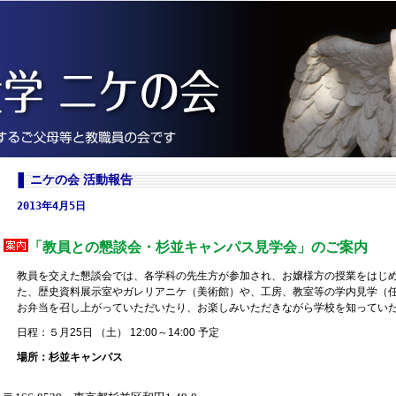
ニケの会 活動報告
2013年4月5日
「教員との懇談会・杉並キャンパス見学会」のご案内
教員を交えた懇談会では、各学科の先生方が参加され、お嬢様方の授業をはじ
た、歴史資料展示室やガレリアニケ（美術館）や、工房、教室等の学内見学（
お弁当を召し上がっていただいたり、お楽しみいただきながら学校を知ってい
日程：５月25日 （土） 12:00～14:00 予定
場所：杉並キャンパス