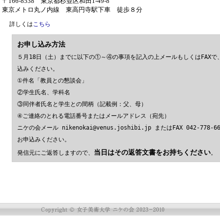
〒166-8538 東京都杉並区和田1-49-8
東京メトロ丸ノ内線 東高円寺駅下車 徒歩８分
詳しくは
こちら
お申し込み方法
５月18日（土）までに以下の①～④の事項を記入の上メールもしくはFAXで
込みください。
①件名「教員との懇談会」
②学生氏名、学科名
③同伴者氏名と学生との間柄（記載例：父、母）
④ご連絡のとれる電話番号またはメールアドレス（宛先）
ニケの会メール nikenokai@venus.joshibi.jp またはFAX 042-778-6
お申込みください。
当日はその返答文書をお持ちください
発信元にご返答しますので、
。