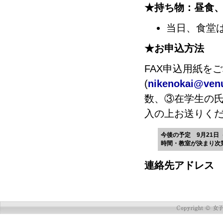
★持ち物：昼食
当日、食堂
★お申込方法
FAX申込用紙を
(
nikenokai@venu
数、③在学生の
入の上お送りく
今後の予定 9月21日
時間・教室が決まり次
連絡先アドレ