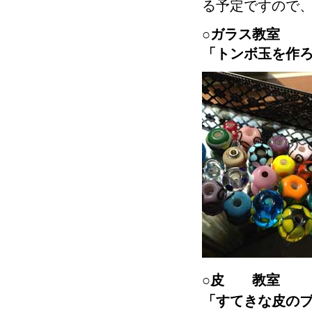
る予定ですので
○ガラス教室
「トンボ玉を作
○皮 教室
「すてきな皮の