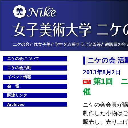
ニケの会について
ニケの会 活
ニケの会活動
2013年8月2日
イベント情報
第1回 
会 報
催
関連リンク
ニケの会会員が
Archives
制作した小物はご
販売し、売り上