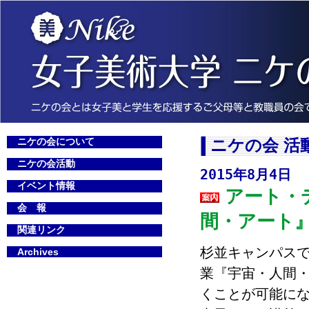
ニケの会について
ニケの会 活
ニケの会活動
2015年8月4日
イベント情報
アート・
会 報
間・アート
関連リンク
杉並キャンパス
Archives
業『宇宙・人間
くことが可能にな