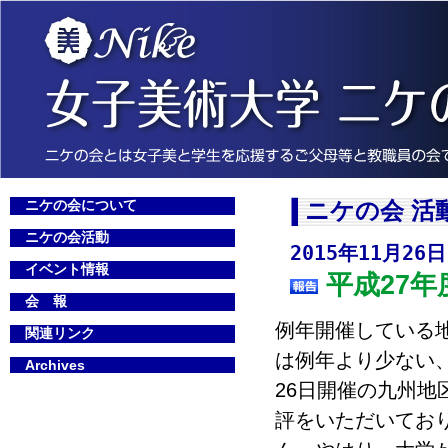
ニケの会について
ニケの会 活
ニケの会活動
2015年11月26日
イベント情報
平成27年
会 報
例年開催している
関連リンク
は例年より少ない
Archives
26日開催の九州
評をいただいてお