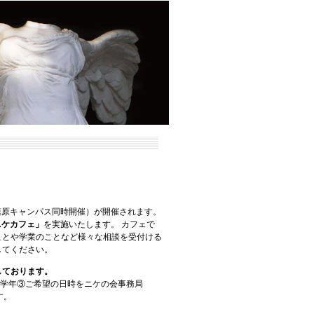
模原キャンパス同時開催）が開催されます。
ニケカフェ」
を実施いたします。 カフェで
ことや学業のことなど様々な相談を受付ける
してください。
しております。
学年③ご希望の日時をニケの会事務局
す。