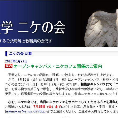
ニケの会 活動
2016年6月27日
オープンキャンパス・ニケカフェ開催のご案内
平素より、ニケの会の活動のご理解、ご協力をいただき感謝申し上げます。
さて、7月15日（金）から18日（月・祝）にオープンキャンパス（杉並・相
ニケの会では17日（日）と18日（月・祝）の2日間、
相模原キャンパスにて「
は、お飲み物やお菓子をご用意し、受験生及び在学生の保護者に対し、就職の
予定です。保護者同士の交流の場となりますので是非ニケカフェに遊びにいら
なお、ニケの会では、当日のニケカフェをサポートしてくださる方々を募集
ご興味のある方は、
7月15日（金）まで
に①お名前②ご息女氏名・学科・専攻・
(
nikenokai@venus.joshibi.jp
)までご連絡ください。ご連絡をお待ちしておりま