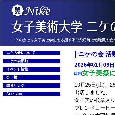
ニケの会について
ニケの会 活
ニケの会活動
2026年01月08日
イベント情報
女子美祭
会 報
10月25日(土)
関連リンク
出店しました。
Archives
女子美の校章入
ブレンドコーヒ