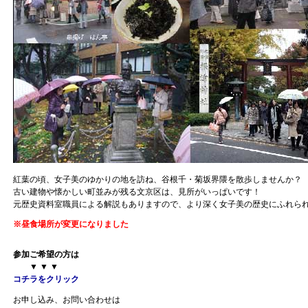
紅葉の頃、女子美のゆかりの地を訪ね、谷根千・菊坂界隈を散歩しませんか？
古い建物や懐かしい町並みが残る文京区は、見所がいっぱいです！
元歴史資料室職員による解説もありますので、より深く女子美の歴史にふれら
※昼食場所が変更になりました
参加ご希望の方は
▼ ▼ ▼
コチラをクリック
お申し込み、お問い合わせは